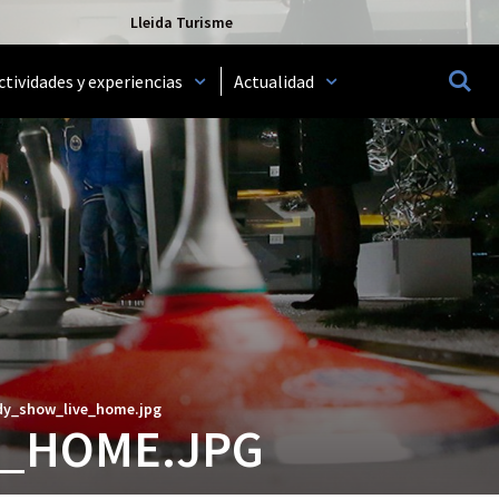
Lleida Turisme
ctividades y experiencias
Actualidad
MOST
dy_show_live_home.jpg
E_HOME.JPG