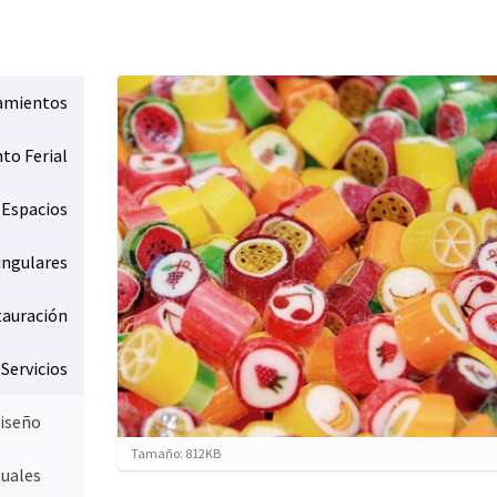
amientos
nto Ferial
Espacios
ingulares
tauración
Servicios
iseño
H
Tamaño: 812KB
suales
a
g