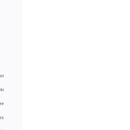
oi
ki
re
cs