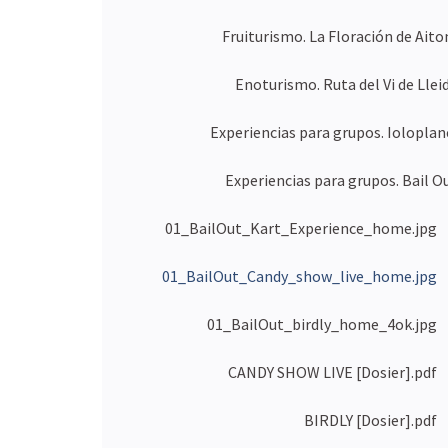
Fruiturismo. La Floración de Aito
Enoturismo. Ruta del Vi de Lleid
Experiencias para grupos. Ioloplan
Experiencias para grupos. Bail Ou
01_BailOut_Kart_Experience_home.jpg
01_BailOut_Candy_show_live_home.jpg
01_BailOut_birdly_home_4ok.jpg
CANDY SHOW LIVE [Dosier].pdf
BIRDLY [Dosier].pdf