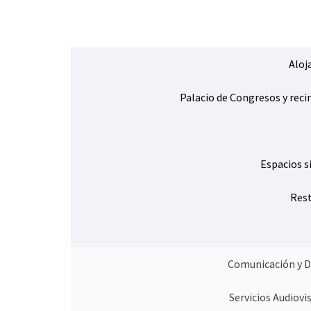
d
e
s
t
á
Aloj
a
q
Palacio de Congresos y reci
u
í
:
Espacios s
Res
Comunicación y D
Servicios Audiovi