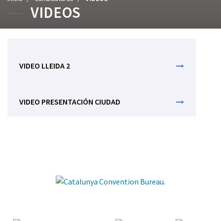
VIDEOS
s
t
e
d
e
s
VIDEO LLEIDA 2
t
á
a
VIDEO PRESENTACIÓN CIUDAD
q
u
í
:
D
e