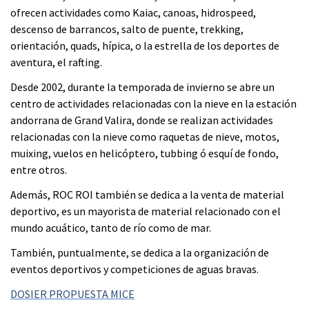
r
r
r
r
r
ofrecen actividades como Kaiac, canoas, hidrospeed,
c
a
a
a
a
descenso de barrancos, salto de puente, trekking,
o
f
t
l
w
orientación, quads, hípica, o la estrella de los deportes de
r
a
w
i
h
aventura, el rafting.
r
c
i
n
a
e
e
t
k
t
Desde 2002, durante la temporada de invierno se abre un
o
b
t
e
s
centro de actividades relacionadas con la nieve en la estación
o
e
d
a
andorrana de Grand Valira, donde se realizan actividades
o
r
i
p
relacionadas con la nieve como raquetas de nieve, motos,
k
n
p
muixing, vuelos en helicóptero, tubbing ó esquí de fondo,
entre otros.
Además, ROC ROI también se dedica a la venta de material
deportivo, es un mayorista de material relacionado con el
mundo acuático, tanto de río como de mar.
También, puntualmente, se dedica a la organización de
eventos deportivos y competiciones de aguas bravas.
DOSIER PROPUESTA MICE