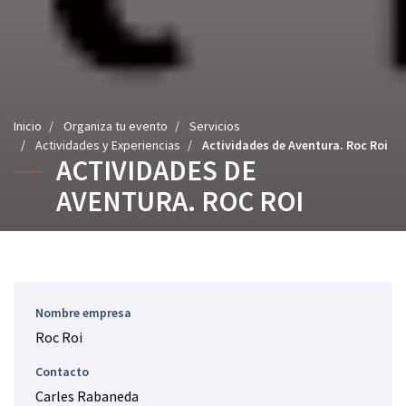
U
Inicio
/
Organiza tu evento
/
Servicios
s
/
Actividades y Experiencias
/
Actividades de Aventura. Roc Roi
ACTIVIDADES DE
t
e
AVENTURA. ROC ROI
d
e
s
t
á
a
Nombre empresa
q
u
Roc Roi
í
Contacto
:
Carles Rabaneda