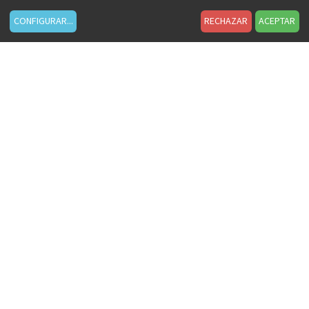
CONFIGURAR
...
RECHAZAR
ACEPTAR
lcb_roc_roi.jpg
FICHEROS RELACIONADOS
01.MICE LLAV_propuesta CAST. workshop.pdf
(5.4 MB)
Present-Outdoor Global Corp-2026-ES.pdf
(2.2 MB)