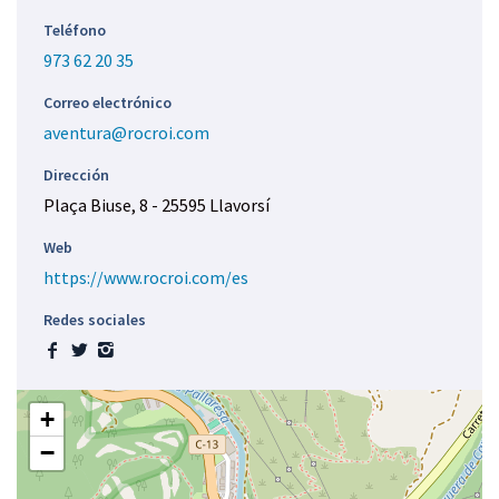
Teléfono
973 62 20 35
Correo electrónico
aventura@rocroi.com
Dirección
Plaça Biuse, 8 - 25595 Llavorsí
Web
https://www.rocroi.com/es
Redes sociales
F
T
I
a
w
n
c
i
s
+
e
t
t
−
b
t
a
o
e
g