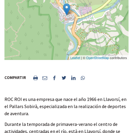
o
r
r
k
a
m
Leaflet
| ©
OpenStreetMap
contributors
I
E
C
C
C
C
COMPARTIR
m
n
o
o
o
o
p
v
m
m
m
m
r
i
p
p
p
p
ROC ROI es una empresa que nace el año 1966 en Llavorsí, en
i
a
a
a
a
a
el Pallars Sobirà, especializada en la realización de deportes
m
r
r
r
r
r
de aventura.
i
p
t
t
t
t
Durante la temporada de primavera-verano el centro de
r
o
i
i
i
i
actividades, centradas en el río, està en Llavorsí, donde se