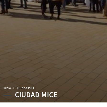
U
Inicio
/
Ciudad MICE
CIUDAD MICE
s
t
e