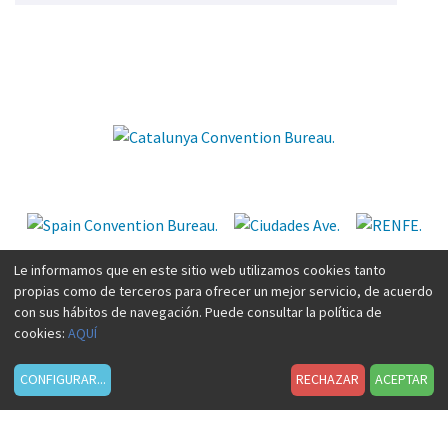
D
e
s
t
Le informamos que en este sitio web utilizamos cookies tanto
a
propias como de terceros para ofrecer un mejor servicio, de acuerdo
con sus hábitos de navegación. Puede consultar la política de
c
cookies:
AQUÍ
a
CONFIGURAR
...
RECHAZAR
ACEPTAR
d
o