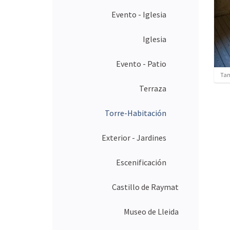
Evento - Iglesia
Iglesia
Evento - Patio
H
Tam
a
Terraza
g
a
c
Torre-Habitación
l
i
Exterior - Jardines
c
a
q
Escenificación
u
í
p
Castillo de Raymat
a
r
Museo de Lleida
a
v