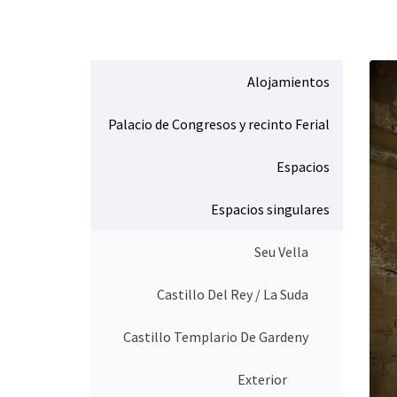
d
e
s
t
á
Alojamientos
a
q
Palacio de Congresos y recinto Ferial
u
í
Espacios
:
Espacios singulares
Seu Vella
Castillo Del Rey / La Suda
Castillo Templario De Gardeny
Exterior