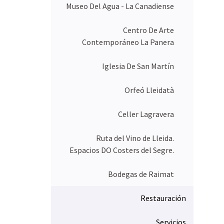
e
Museo Del Agua - La Canadiense
r
l
a
Centro De Arte
i
Contemporáneo La Panera
m
a
g
Iglesia De San Martín
e
n
Orfeó Lleidatà
a
t
a
Celler Lagravera
m
a
ñ
Ruta del Vino de Lleida.
o
Espacios DO Costers del Segre.
c
o
m
Bodegas de Raimat
p
l
Restauración
e
t
o
Servicios