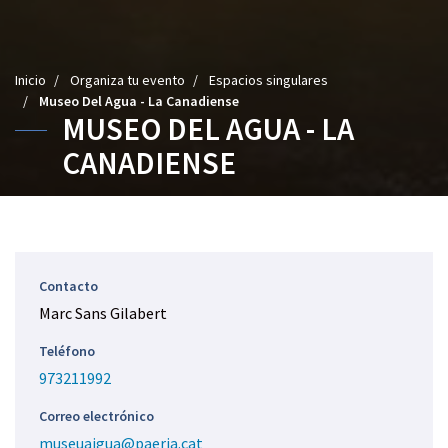
U
Inicio
/
Organiza tu evento
/
Espacios singulares
s
/
Museo Del Agua - La Canadiense
MUSEO DEL AGUA - LA
t
e
CANADIENSE
d
e
s
t
á
a
Contacto
q
u
Marc Sans Gilabert
í
Teléfono
:
973211992
Correo electrónico
museuaigua@paeria.cat