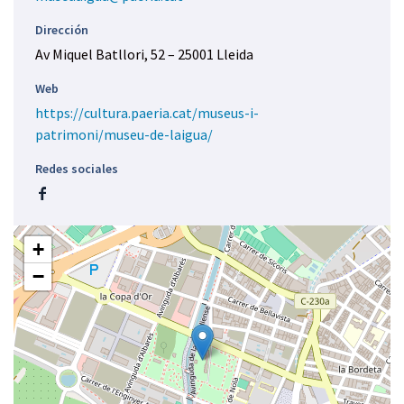
Dirección
Av Miquel Batllori, 52 – 25001 Lleida
Web
https://cultura.paeria.cat/museus-i-
patrimoni/museu-de-laigua/
Redes sociales
F
a
c
+
e
−
b
o
o
k