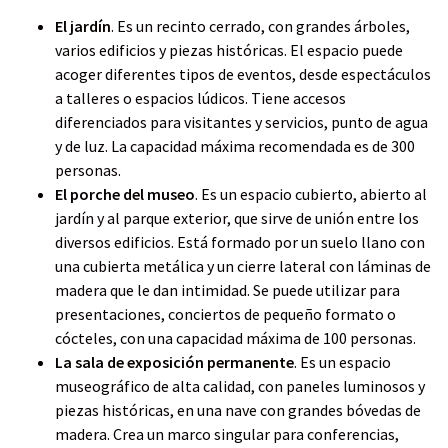
r
c
i
n
a
e
e
t
k
t
El jardín
. Es un recinto cerrado, con grandes árboles,
o
b
t
e
s
varios edificios y piezas históricas. El espacio puede
o
e
d
a
acoger diferentes tipos de eventos, desde espectáculos
o
r
i
p
a talleres o espacios lúdicos. Tiene accesos
k
n
p
diferenciados para visitantes y servicios, punto de agua
y de luz. La capacidad máxima recomendada es de 300
personas.
El porche del museo
. Es un espacio cubierto, abierto al
jardín y al parque exterior, que sirve de unión entre los
diversos edificios. Está formado por un suelo llano con
una cubierta metálica y un cierre lateral con láminas de
madera que le dan intimidad. Se puede utilizar para
presentaciones, conciertos de pequeño formato o
cócteles, con una capacidad máxima de 100 personas.
La sala de exposición permanente
. Es un espacio
museográfico de alta calidad, con paneles luminosos y
piezas históricas, en una nave con grandes bóvedas de
madera. Crea un marco singular para conferencias,