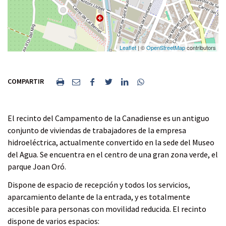
Leaflet
| ©
OpenStreetMap
contributors
I
E
C
C
C
C
COMPARTIR
m
n
o
o
o
o
p
v
m
m
m
m
r
i
p
p
p
p
El recinto del Campamento de la Canadiense es un antiguo
i
a
a
a
a
a
conjunto de viviendas de trabajadores de la empresa
m
r
r
r
r
r
hidroeléctrica, actualmente convertido en la sede del Museo
i
p
t
t
t
t
del Agua. Se encuentra en el centro de una gran zona verde, el
r
o
i
i
i
i
parque Joan Oró.
r
r
r
r
r
Dispone de espacio de recepción y todos los servicios,
c
a
a
a
a
aparcamiento delante de la entrada, y es totalmente
o
f
t
l
w
accesible para personas con movilidad reducida. El recinto
r
a
w
i
h
dispone de varios espacios: