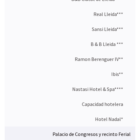
k
n
p
a
m
Real Lleida***
a
ñ
o
Sansi Lleida***
c
o
B & B Lleida ***
m
p
l
Ramon Berenguer IV**
e
t
o
Ibis**
…
Nastasi Hotel & Spa****
Capacidad hotelera
Hotel Nadal*
Palacio de Congresos y recinto Ferial