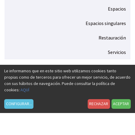
Espacios
Espacios singulares
Restauración
Servicios
Le informamos que en este sitio web utilizamos cookies tanto
propias como de terceros para ofrecer un mejor servicio, de acuerdo
con sus hábitos de navegación. Puede consultar la política de
cookies:
AQUÍ
D
e
CONFIGURAR
...
RECHAZAR
ACEPTAR
s
t