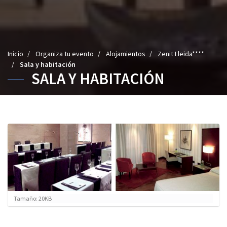
U
Inicio
/
Organiza tu evento
/
Alojamientos
/
Zenit Lleida****
s
/
Sala y habitación
SALA Y HABITACIÓN
t
e
d
e
s
t
á
a
q
u
í
:
H
Tamaño: 20KB
a
g
a