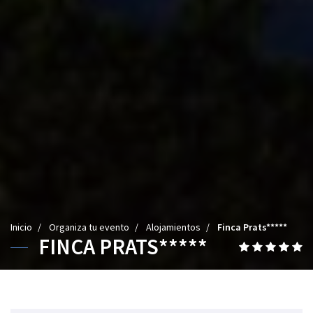
U
Inicio
/
Organiza tu evento
/
Alojamientos
/
Finca Prats*****
FINCA PRATS*****
s
5
t
e
e
s
d
t
e
r