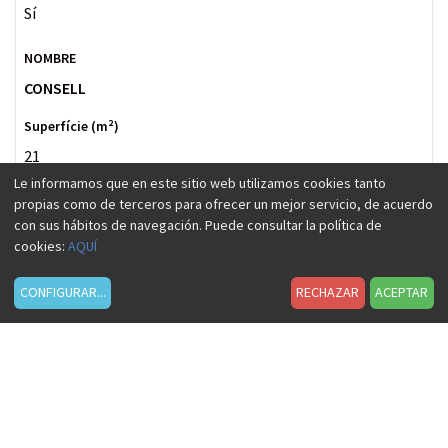
Sí
CONSELL
21
Le informamos que en este sitio web utilizamos cookies tanto
propias como de terceros para ofrecer un mejor servicio, de acuerdo
2.78
con sus hábitos de navegación. Puede consultar la política de
cookies:
AQUÍ
Sí
CONFIGURAR
...
RECHAZAR
ACEPTAR
Banquete
10
Sí