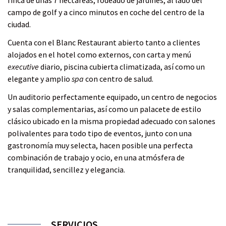
i
p
t
t
t
t
campo de golf y a cinco minutos en coche del centro de la
r
o
i
i
i
i
ciudad.
r
r
r
r
r
Cuenta con el Blanc Restaurant abierto tanto a clientes
c
a
a
a
a
alojados en el hotel como externos, con carta y menú
o
f
t
l
w
executive
diario, piscina cubierta climatizada, así como un
r
a
w
i
h
elegante y amplio
spa
con centro de salud.
r
c
i
n
a
e
e
t
k
t
Un auditorio perfectamente equipado, un centro de negocios
o
b
t
e
s
y salas complementarias, así como un palacete de estilo
o
e
d
a
clásico ubicado en la misma propiedad adecuado con salones
o
r
i
p
polivalentes para todo tipo de eventos, junto con una
k
n
p
gastronomía muy selecta, hacen posible una perfecta
combinación de trabajo y ocio, en una atmósfera de
tranquilidad, sencillez y elegancia.
SERVICIOS