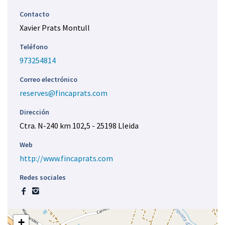
s
t
e
Contacto
á
l
Xavier Prats Montull
a
l
q
Teléfono
a
u
973254814
s
í
:
Correo electrónico
reserves@fincaprats.com
Dirección
Ctra. N-240 km 102,5 - 25198 Lleida
Web
http://www.fincaprats.com
Redes sociales
F
I
a
n
c
s
+