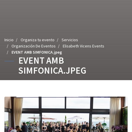
U
Inicio
/
Organiza tu evento
/
Servicios
s
/
Organización De Eventos
/
Elisabeth Vicens Events
t
/
EVENT AMB SIMFONICA.jpeg
EVENT AMB
e
d
SIMFONICA.JPEG
e
s
t
á
a
q
u
í
: