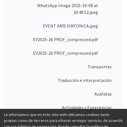
o
WhatsApp Image 2025-10-08 at
…
20.48.52.jpeg
EVENT AMB SIMFONICA.jpeg
EV2025-26 PROF_compressed.pdf
EV2025-26 PROF_compressed.pdf
Transportes
Traducción e interpretación
Azafatas
Actividades y Experiencias
Le informamos que en este sitio web utilizamos cookies tanto
propias como de terceros para ofrecer un mejor servicio, de acuerdo
Merchandising
con sus hábitos de navegación. Puede consultar la política de